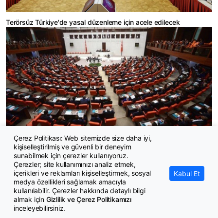
Terörsüz Türkiye'de yasal düzenleme için acele edilecek
Çerez Politikası: Web sitemizde size daha iyi,
kişiselleştirilmiş ve güvenli bir deneyim
Çerçeve yasaya siyasi partilerin tepkileri ne oldu?
sunabilmek için çerezler kullanıyoruz.
Çerezler; site kullanımınızı analiz etmek,
içerikleri ve reklamları kişiselleştirmek, sosyal
Kabul Et
medya özellikleri sağlamak amacıyla
kullanılabilir. Çerezler hakkında detaylı bilgi
almak için
Gizlilik ve Çerez Politikamızı
inceleyebilirsiniz.