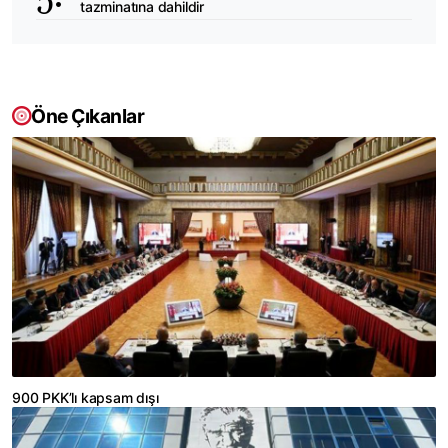
tazminatına dahildir
Öne Çıkanlar
900 PKK’lı kapsam dışı