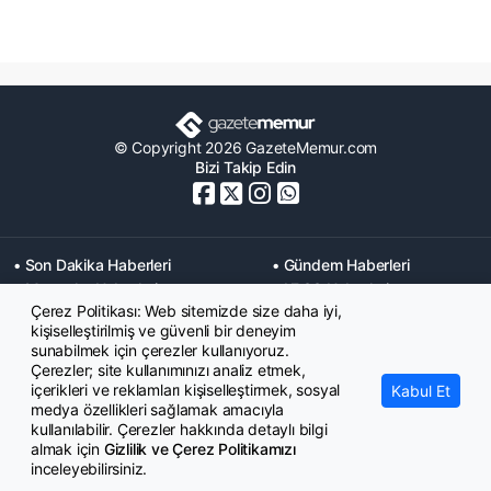
© Copyright 2026 GazeteMemur.com
Bizi Takip Edin
• Son Dakika Haberleri
• Gündem Haberleri
• Memurlar Haberleri
• KPSS Haberleri
Çerez Politikası: Web sitemizde size daha iyi,
• Ekonomi Haberleri
• Eğitim Haberleri
kişiselleştirilmiş ve güvenli bir deneyim
• Yaşam Haberleri
• Maaş Verileri Haberleri
sunabilmek için çerezler kullanıyoruz.
• Mahkeme Kararları
Çerezler; site kullanımınızı analiz etmek,
Haberleri
içerikleri ve reklamları kişiselleştirmek, sosyal
Kabul Et
medya özellikleri sağlamak amacıyla
kullanılabilir. Çerezler hakkında detaylı bilgi
almak için
Gizlilik ve Çerez Politikamızı
inceleyebilirsiniz.