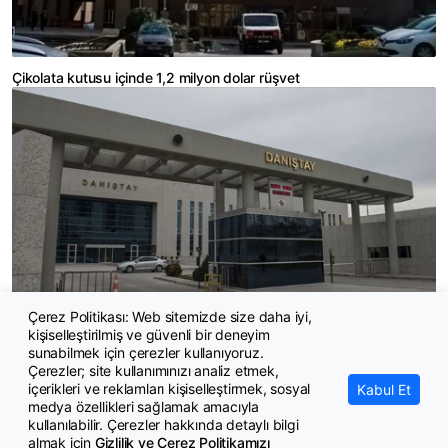
Çikolata kutusu içinde 1,2 milyon dolar rüşvet
Çerez Politikası: Web sitemizde size daha iyi,
kişiselleştirilmiş ve güvenli bir deneyim
50 bin dolar rüşvet aldığı için atılan hakim Danıştay'da da kaybetti
sunabilmek için çerezler kullanıyoruz.
Çerezler; site kullanımınızı analiz etmek,
içerikleri ve reklamları kişiselleştirmek, sosyal
Kabul Et
medya özellikleri sağlamak amacıyla
kullanılabilir. Çerezler hakkında detaylı bilgi
almak için
Gizlilik ve Çerez Politikamızı