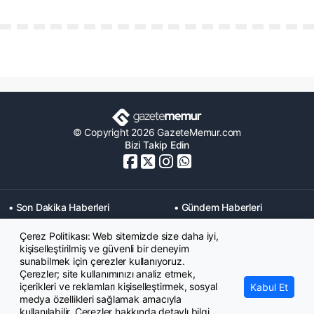
© Copyright 2026 GazeteMemur.com
Bizi Takip Edin
• Son Dakika Haberleri
• Gündem Haberleri
• Memurlar Haberleri
• KPSS Haberleri
Çerez Politikası: Web sitemizde size daha iyi,
• Ekonomi Haberleri
• Eğitim Haberleri
kişiselleştirilmiş ve güvenli bir deneyim
• Yaşam Haberleri
• Maaş Verileri Haberleri
sunabilmek için çerezler kullanıyoruz.
• Mahkeme Kararları
Çerezler; site kullanımınızı analiz etmek,
Haberleri
içerikleri ve reklamları kişiselleştirmek, sosyal
Kabul Et
medya özellikleri sağlamak amacıyla
kullanılabilir. Çerezler hakkında detaylı bilgi