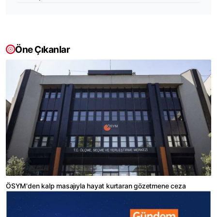
Öne Çıkanlar
ÖSYM'den kalp masajıyla hayat kurtaran gözetmene ceza