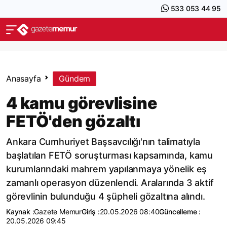
533 053 44 95
Anasayfa
Gündem
4 kamu görevlisine
FETÖ'den gözaltı
Ankara Cumhuriyet Başsavcılığı'nın talimatıyla
başlatılan FETÖ soruşturması kapsamında, kamu
kurumlarındaki mahrem yapılanmaya yönelik eş
zamanlı operasyon düzenlendi. Aralarında 3 aktif
görevlinin bulunduğu 4 şüpheli gözaltına alındı.
Kaynak :
Gazete Memur
Giriş :
20.05.2026 08:40
Güncelleme :
20.05.2026 09:45