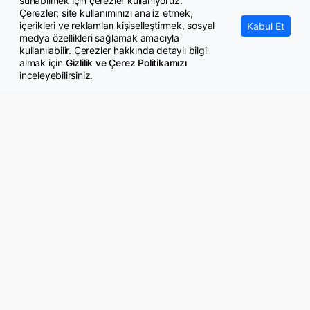
sunabilmek için çerezler kullanıyoruz.
Çerezler; site kullanımınızı analiz etmek,
içerikleri ve reklamları kişiselleştirmek, sosyal
Kabul Et
medya özellikleri sağlamak amacıyla
kullanılabilir. Çerezler hakkında detaylı bilgi
almak için
Gizlilik ve Çerez Politikamızı
inceleyebilirsiniz.
© Copyright 2026 GazeteMemur.com
Bizi Takip Edin
• Son Dakika Haberleri
• Gündem Haberleri
• Memurlar Haberleri
• KPSS Haberleri
• Ekonomi Haberleri
• Eğitim Haberleri