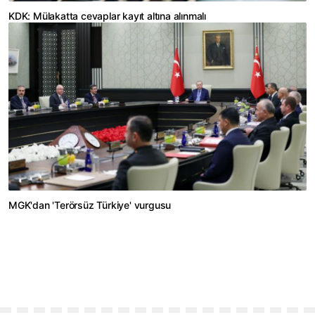
KDK: Mülakatta cevaplar kayıt altına alınmalı
MGK'dan 'Terörsüz Türkiye' vurgusu