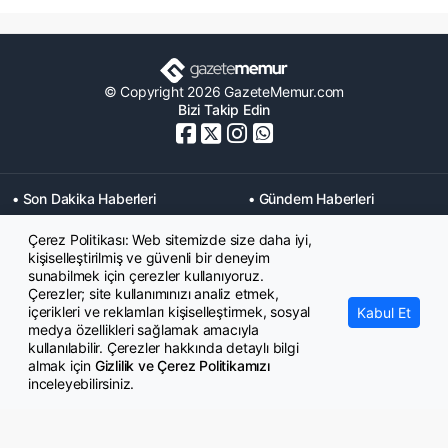
© Copyright 2026 GazeteMemur.com
Bizi Takip Edin
• Son Dakika Haberleri
• Gündem Haberleri
• Memurlar Haberleri
• KPSS Haberleri
Çerez Politikası: Web sitemizde size daha iyi,
• Ekonomi Haberleri
• Eğitim Haberleri
kişiselleştirilmiş ve güvenli bir deneyim
• Yaşam Haberleri
• Maaş Verileri Haberleri
sunabilmek için çerezler kullanıyoruz.
• Mahkeme Kararları
Çerezler; site kullanımınızı analiz etmek,
Haberleri
içerikleri ve reklamları kişiselleştirmek, sosyal
Kabul Et
medya özellikleri sağlamak amacıyla
kullanılabilir. Çerezler hakkında detaylı bilgi
almak için
Gizlilik ve Çerez Politikamızı
inceleyebilirsiniz.