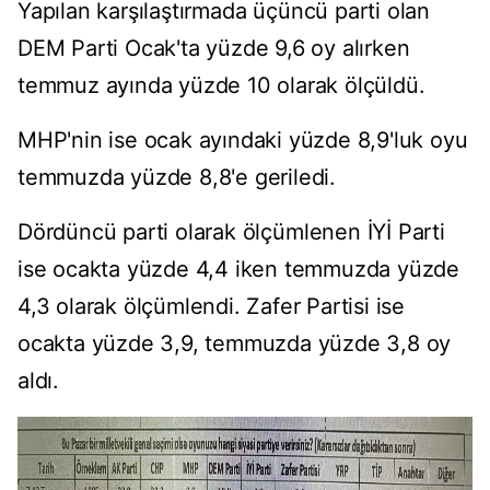
Yap
ı
lan kar
şı
la
ş
t
ı
rmada
üçü
nc
ü
parti olan
DEM Parti Ocak'ta y
ü
zde 9,6 oy al
ı
rken
temmuz ay
ı
nda y
ü
zde 10 olarak
ö
l
çü
ld
ü
.
MHP'nin ise ocak ay
ı
ndaki y
ü
zde 8,9'luk oyu
temmuzda y
ü
zde 8,8'e geriledi.
D
ö
rd
ü
nc
ü
parti olarak
ö
l
çü
mlenen
İ
Y
İ
Parti
ise ocakta y
ü
zde 4,4 iken temmuzda y
ü
zde
4,3 olarak
ö
l
çü
mlendi. Zafer Partisi ise
ocakta y
ü
zde 3,9, temmuzda y
ü
zde 3,8 oy
ald
ı
.