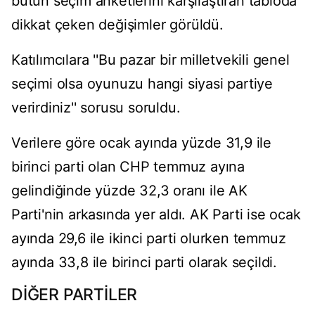
b
ü
t
ü
n se
ç
im anketlerini kar
şı
la
ş
t
ı
ran tabloda
dikkat
ç
eken de
ğ
i
ş
imler g
ö
r
ü
ld
ü
.
Kat
ı
l
ı
mc
ı
lara ''Bu pazar bir milletvekili genel
se
ç
imi olsa oyunuzu hangi siyasi partiye
verirdiniz'' sorusu soruldu.
Verilere g
ö
re ocak ay
ı
nda y
ü
zde 31,9 ile
birinci parti olan CHP temmuz ay
ı
na
gelindi
ğ
inde y
ü
zde
32,3 oran
ı
ile AK
Parti'nin arkas
ı
nda yer ald
ı
. AK Parti ise ocak
ay
ı
nda 29,6 ile ikinci parti olurken temmuz
ayında
33,8 ile birinci parti olarak se
ç
ildi.
DİĞER PARTİLER