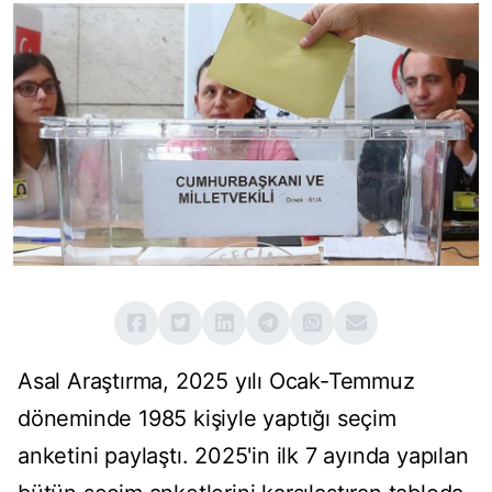
Asal Ara
ş
t
ı
rma,
2025 yılı Ocak-Temmuz
d
öneminde
1985 ki
ş
iyle
yapt
ığı
se
ç
im
anketini payl
a
ş
t
ı
. 2025'in ilk 7 ay
ı
nda yap
ı
lan