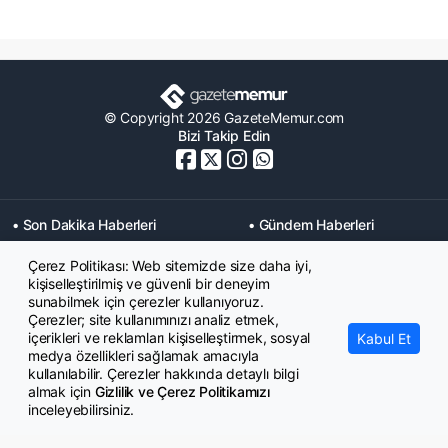
© Copyright 2026 GazeteMemur.com
Bizi Takip Edin
• Son Dakika Haberleri
• Gündem Haberleri
• Memurlar Haberleri
• KPSS Haberleri
Çerez Politikası: Web sitemizde size daha iyi,
• Ekonomi Haberleri
• Eğitim Haberleri
kişiselleştirilmiş ve güvenli bir deneyim
• Yaşam Haberleri
• Maaş Verileri Haberleri
sunabilmek için çerezler kullanıyoruz.
• Mahkeme Kararları
Çerezler; site kullanımınızı analiz etmek,
Haberleri
içerikleri ve reklamları kişiselleştirmek, sosyal
Kabul Et
medya özellikleri sağlamak amacıyla
kullanılabilir. Çerezler hakkında detaylı bilgi
almak için
Gizlilik ve Çerez Politikamızı
inceleyebilirsiniz.