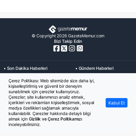
© Copyright 2026 GazeteMemur.com
Bizi Takip Edin
• Son Dakika Haberleri
• Gündem Haberleri
• Memurlar Haberleri
• KPSS Haberleri
Çerez Politikası: Web sitemizde size daha iyi,
• Ekonomi Haberleri
• Eğitim Haberleri
kişiselleştirilmiş ve güvenli bir deneyim
• Yaşam Haberleri
• Maaş Verileri Haberleri
sunabilmek için çerezler kullanıyoruz.
• Mahkeme Kararları
Çerezler; site kullanımınızı analiz etmek,
Haberleri
içerikleri ve reklamları kişiselleştirmek, sosyal
Kabul Et
medya özellikleri sağlamak amacıyla
kullanılabilir. Çerezler hakkında detaylı bilgi
almak için
Gizlilik ve Çerez Politikamızı
inceleyebilirsiniz.