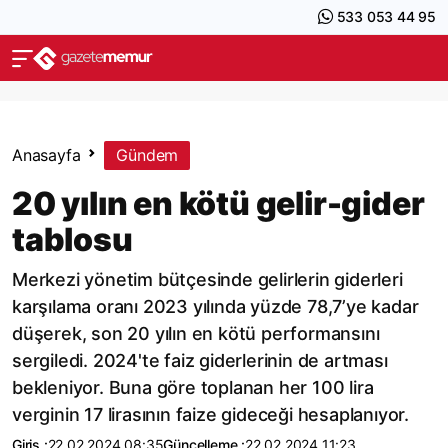
533 053 44 95
Anasayfa
Gündem
20 yılın en kötü gelir-gider
tablosu
Merkezi yönetim bütçesinde gelirlerin giderleri
karşılama oranı 2023 yılında yüzde 78,7’ye kadar
düşerek, son 20 yılın en kötü performansını
sergiledi. 2024'te faiz giderlerinin de artması
bekleniyor. Buna göre toplanan her 100 lira
verginin 17 lirasının faize gideceği hesaplanıyor.
Giriş :
22.02.2024 08:35
Güncelleme :
22.02.2024 11:23