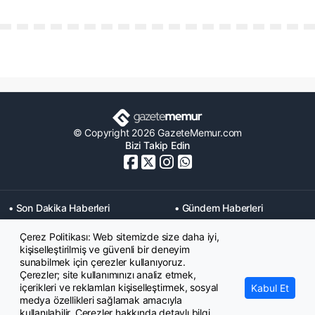
© Copyright 2026 GazeteMemur.com
Bizi Takip Edin
• Son Dakika Haberleri
• Gündem Haberleri
• Memurlar Haberleri
• KPSS Haberleri
Çerez Politikası: Web sitemizde size daha iyi,
• Ekonomi Haberleri
• Eğitim Haberleri
kişiselleştirilmiş ve güvenli bir deneyim
• Yaşam Haberleri
• Maaş Verileri Haberleri
sunabilmek için çerezler kullanıyoruz.
• Mahkeme Kararları
Çerezler; site kullanımınızı analiz etmek,
Haberleri
içerikleri ve reklamları kişiselleştirmek, sosyal
Kabul Et
medya özellikleri sağlamak amacıyla
kullanılabilir. Çerezler hakkında detaylı bilgi