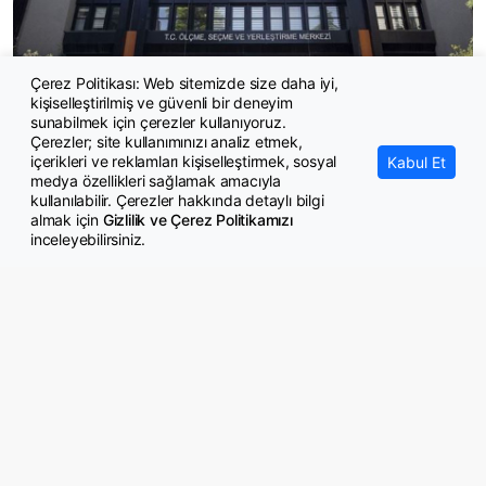
Çerez Politikası: Web sitemizde size daha iyi,
kişiselleştirilmiş ve güvenli bir deneyim
ÖSYM'den kalp masajıyla hayat kurtaran gözetmene ceza
sunabilmek için çerezler kullanıyoruz.
Çerezler; site kullanımınızı analiz etmek,
içerikleri ve reklamları kişiselleştirmek, sosyal
Kabul Et
medya özellikleri sağlamak amacıyla
kullanılabilir. Çerezler hakkında detaylı bilgi
almak için
Gizlilik ve Çerez Politikamızı
inceleyebilirsiniz.
© Copyright 2026 GazeteMemur.com
Bizi Takip Edin