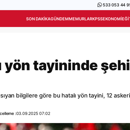
533 053 44 9
SON DAKIKA
GÜNDEM
MEMURLAR
KPSS
EKONOMI
EĞI
ı yön tayininde şehi
nsıyan bilgilere göre bu hatalı yön tayini, 12 asker
celleme :
03.09.2025 07:02