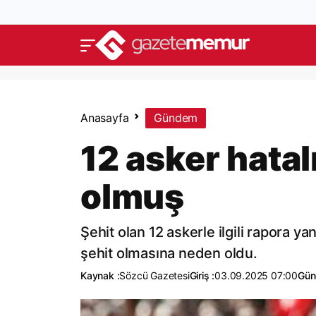
Anasayfa
Gündem
12 asker hatal
olmuş
Şehit olan 12 askerle ilgili rapora ya
şehit olmasına neden oldu.
Kaynak :
Sözcü Gazetesi
Giriş :
03.09.2025 07:00
Gün