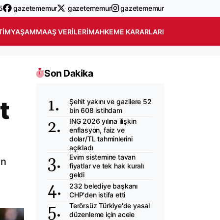
5
gazetememur
gazetememur
gazetememur
TIM
YAŞAM
MAAŞ VERILERI
MAHKEME KARARLARI
Son Dakika
t
Şehit yakını ve gazilere 52
bin 608 istihdam
ING 2026 yılına ilişkin
enflasyon, faiz ve
dolar/TL tahminlerini
açıkladı
Evim sistemine tavan
in
fiyatlar ve tek hak kuralı
geldi
232 belediye başkanı
CHP'den istifa etti
Terörsüz Türkiye'de yasal
düzenleme için acele