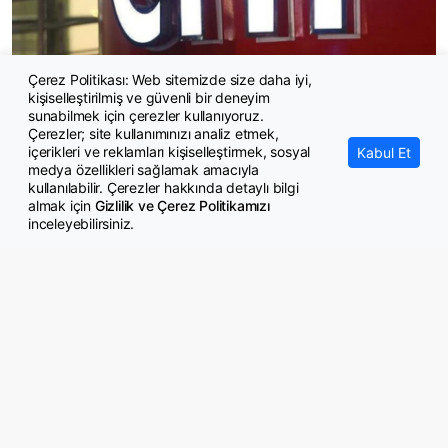
Çerez Politikası: Web sitemizde size daha iyi,
kişiselleştirilmiş ve güvenli bir deneyim
CHP Grup yönetimi Çerçeve Kanun Teklifini imzaladı
sunabilmek için çerezler kullanıyoruz.
Çerezler; site kullanımınızı analiz etmek,
içerikleri ve reklamları kişiselleştirmek, sosyal
Kabul Et
medya özellikleri sağlamak amacıyla
kullanılabilir. Çerezler hakkında detaylı bilgi
almak için
Gizlilik ve Çerez Politikamızı
inceleyebilirsiniz.
© Copyright 2026 GazeteMemur.com
Bizi Takip Edin