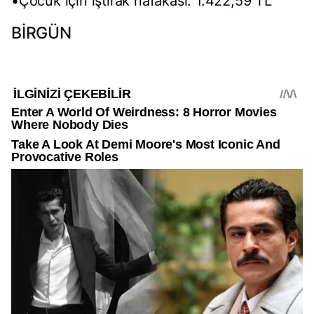
•Çocuk için iştirak nafakası: 1.422,59 TL
BİRGÜN