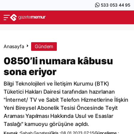
533 053 44 95
Anasayfa
Gündem
0850’li numara kâbusu
sona eriyor
Bilgi Teknolojileri ve İletişim Kurumu (BTK)
Tüketici Hakları Dairesi tarafından hazırlanan
"İnternet/ TV ve Sabit Telefon Hizmetlerine İlişkin
Yeni Bireysel Abonelik Tesisi Öncesinde Teyit
Araması Yapılması Hakkında Usul ve Esaslar
Taslağı" kamuoyu görüşüne açıldı.
Kaynak :
Sabah Gazetesi
Giriş :
08.01.2023 07:15
Güncelleme :