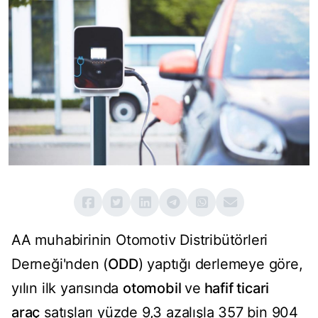
AA muhabirinin Otomotiv Distribütörleri
Derneği'nden (
ODD
) yaptığı derlemeye göre,
yılın ilk yarısında
otomobil
ve
hafif ticari
araç
satışları yüzde 9,3 azalışla 357 bin 904