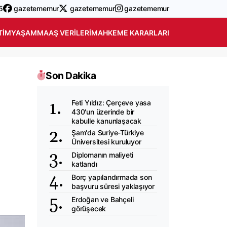
5
gazetememur
gazetememur
gazetememur
TIM
YAŞAM
MAAŞ VERILERI
MAHKEME KARARLARI
Son Dakika
Feti Yıldız: Çerçeve yasa
430'un üzerinde bir
kabulle kanunlaşacak
Şam'da Suriye-Türkiye
Üniversitesi kuruluyor
Diplomanın maliyeti
katlandı
Borç yapılandırmada son
başvuru süresi yaklaşıyor
Erdoğan ve Bahçeli
görüşecek