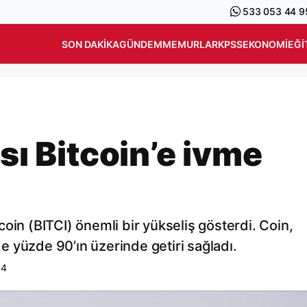
533 053 44 9
SON DAKIKA
GÜNDEM
MEMURLAR
KPSS
EKONOMI
EĞI
ası Bitcoin’e ivme
cicoin (BITCI) önemli bir yükseliş gösterdi. Coin,
nde yüzde 90’ın üzerinde getiri sağladı.
54