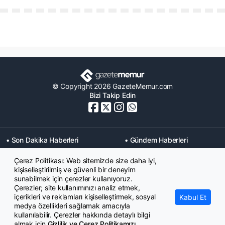
© Copyright 2026 GazeteMemur.com
Bizi Takip Edin
• Son Dakika Haberleri
• Gündem Haberleri
• Memurlar Haberleri
• KPSS Haberleri
Çerez Politikası: Web sitemizde size daha iyi,
• Ekonomi Haberleri
• Eğitim Haberleri
kişiselleştirilmiş ve güvenli bir deneyim
• Yaşam Haberleri
• Maaş Verileri Haberleri
sunabilmek için çerezler kullanıyoruz.
• Mahkeme Kararları
Çerezler; site kullanımınızı analiz etmek,
Haberleri
içerikleri ve reklamları kişiselleştirmek, sosyal
Kabul Et
medya özellikleri sağlamak amacıyla
kullanılabilir. Çerezler hakkında detaylı bilgi
almak için
Gizlilik ve Çerez Politikamızı