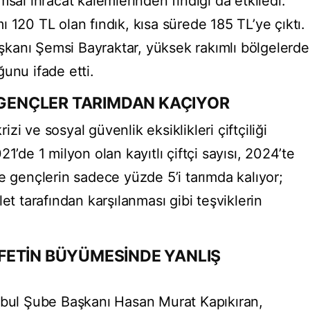
msal ihracat kalemlerinden fındığı da etkiledi.
 120 TL olan fındık, kısa sürede 185 TL’ye çıktı.
Başkanı Şemsi Bayraktar, yüksek rakımlı bölgelerde
unu ifade etti.
, GENÇLER TARIMDAN KAÇIYOR
rizi ve sosyal güvenlik eksiklikleri çiftçiliği
1’de 1 milyon olan kayıtlı çiftçi sayısı, 2024’te
e gençlerin sadece yüzde 5’i tarımda kalıyor;
et tarafından karşılanması gibi teşviklerin
FETİN BÜYÜMESİNDE YANLIŞ
nbul Şube Başkanı Hasan Murat Kapıkıran,