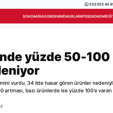
533 053 44 9
SON DAKIKA
GÜNDEM
MEMURLAR
KPSS
EKONOMI
EĞI
inde yüzde 50-100
leniyor
imini vurdu. 34 ilde hasar gören ürünler nedeniy
50 artması, bazı ürünlerde ise yüzde 100’e varan
32