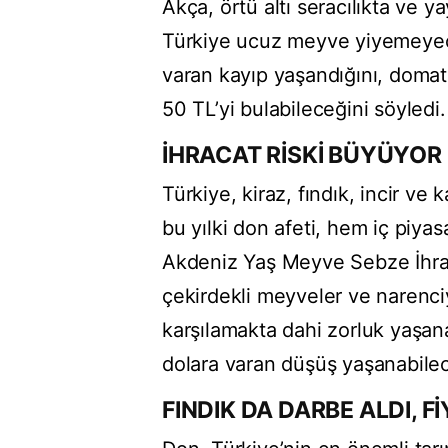
Akça, örtü altı seracılıkta ve 
Türkiye ucuz meyve yiyemeyec
varan kayıp yaşandığını, domate
50 TL’yi bulabileceğini söyledi.
İHRACAT RİSKİ BÜYÜYOR
Türkiye, kiraz, fındık, incir v
bu yılki don afeti, hem iç piyas
Akdeniz Yaş Meyve Sebze İhraca
çekirdekli meyveler ve narenciy
karşılamakta dahi zorluk yaşanab
dolara varan düşüş yaşanabilece
FINDIK DA DARBE ALDI, F