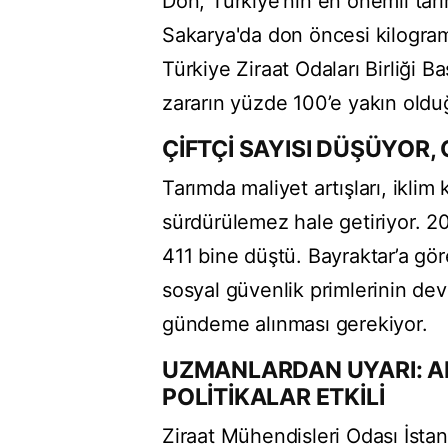
Don, Türkiye’nin en önemli tarı
Sakarya'da don öncesi kilogramı
Türkiye Ziraat Odaları Birliği 
zararın yüzde 100’e yakın olduğ
ÇİFTÇİ SAYISI DÜŞÜYOR
Tarımda maliyet artışları, iklim k
sürdürülemez hale getiriyor. 202
411 bine düştü. Bayraktar’a gör
sosyal güvenlik primlerinin devl
gündeme alınması gerekiyor.
UZMANLARDAN UYARI: A
POLİTİKALAR ETKİLİ
Ziraat Mühendisleri Odası İsta