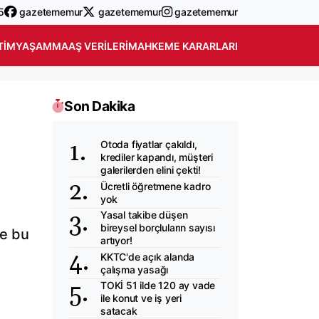
5
gazetememur
gazetememur
gazetememur
TIM
YAŞAM
MAAŞ VERILERI
MAHKEME KARARLARI
Son Dakika
Otoda fiyatlar çakıldı,
krediler kapandı, müşteri
galerilerden elini çekti!
Ücretli öğretmene kadro
yok
Yasal takibe düşen
bireysel borçluların sayısı
le bu
artıyor!
KKTC'de açık alanda
çalışma yasağı
TOKİ 51 ilde 120 ay vade
ile konut ve iş yeri
satacak