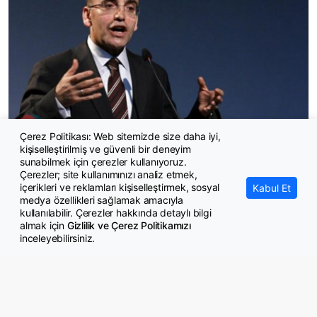
Çerez Politikası: Web sitemizde size daha iyi,
kişiselleştirilmiş ve güvenli bir deneyim
Şimşek’ten emekli maaşı ve asgari ücret açıklaması
sunabilmek için çerezler kullanıyoruz.
Çerezler; site kullanımınızı analiz etmek,
içerikleri ve reklamları kişiselleştirmek, sosyal
Kabul Et
medya özellikleri sağlamak amacıyla
kullanılabilir. Çerezler hakkında detaylı bilgi
almak için
Gizlilik ve Çerez Politikamızı
inceleyebilirsiniz.