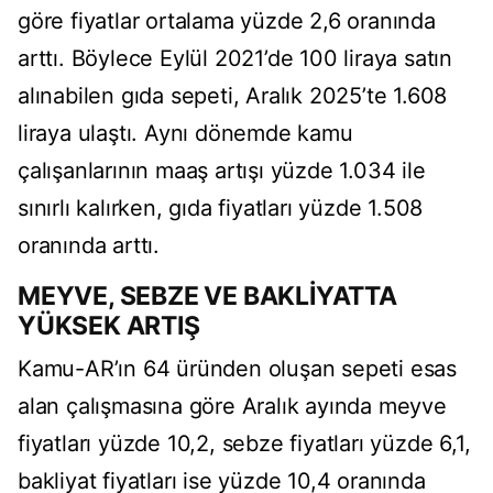
göre fiyatlar ortalama yüzde 2,6 oran
ında
arttı. B
öylece Eylül 2021’de 100 liraya sat
ın
alınabilen gıda sepeti, Aralık 2025’te 1.608
liraya ulaştı. Aynı d
önemde kamu
çal
ışanlarının maaş artışı y
üzde 1.034 ile
s
ınırlı kalırken, gıda fiyatları y
üzde 1.508
oran
ında arttı.
MEYVE, SEBZE VE BAKLİYATTA
Y
ÜKSEK ARTI
Ş
Kamu-AR’ın 64
üründen olu
şan sepeti esas
alan
çal
ışmasına g
öre Aral
ık ayında meyve
fiyatları y
üzde 10,2, sebze fiyatlar
ı y
üzde 6,1,
bakliyat fiyatlar
ı ise y
üzde 10,4 oran
ında