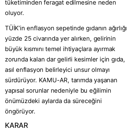
t
üketiminden feragat edilmesine neden
oluyor.
TÜ
İK’in enflasyon sepetinde gıdanın ağırlığı
y
üzde 25 civar
ında yer alırken, gelirinin
b
üyük k
ısmını temel ihtiya
çlara ay
ırmak
zorunda kalan dar gelirli kesimler i
çin g
ıda,
asıl enflasyon belirleyici unsur olmayı
s
ürdürüyor. KAMU-AR, tar
ımda yaşanan
yapısal sorunlar nedeniyle bu eğilimin
önümüzdeki aylarda da sürece
ğini
öngörüyor.
KARAR