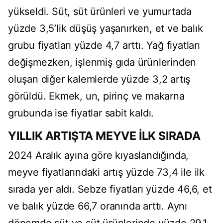
y
ükseldi. Süt, süt ürünleri ve yumurtada
yüzde 3,5’lik dü
ş
ü
ş yaşanırken, et ve balık
grubu fiyatları y
üzde 4,7 artt
ı. Yağ fiyatları
değişmezken, işlenmiş gıda
ürünlerinden
olu
şan diğer kalemlerde y
üzde 3,2 art
ış
g
örüldü. Ekmek, un, pirinç ve makarna
grubunda ise fiyatlar sabit kald
ı.
YILLIK ARTIŞTA MEYVE İLK SIRADA
2024 Aralık ayına g
öre k
ıyaslandığında,
meyve fiyatlarındaki artış y
üzde 73,4 ile ilk
s
ırada yer aldı. Sebze fiyatları y
üzde 46,6, et
ve bal
ık y
üzde 66,7 oran
ında arttı. Aynı