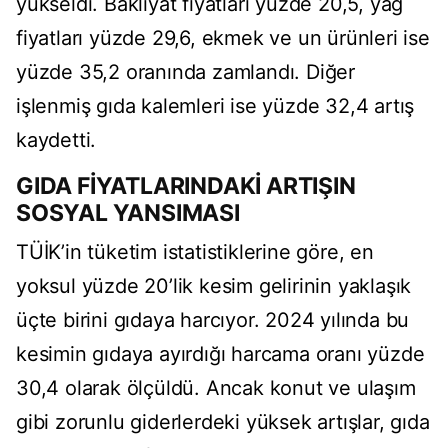
y
ükseldi. Bakliyat fiyatlar
ı y
üzde 20,5, ya
ğ
fiyatları y
üzde 29,6, ekmek ve un ürünleri ise
yüzde 35,2 oran
ında zamlandı. Diğer
işlenmiş gıda kalemleri ise y
üzde 32,4 art
ış
kaydetti.
GIDA FİYATLARINDAKİ ARTIŞIN
SOSYAL YANSIMASI
T
Ü
İK’in t
üketim istatistiklerine göre, en
yoksul yüzde 20’lik kesim gelirinin yakla
şık
üçte birini g
ıdaya harcıyor. 2024 yılında bu
kesimin gıdaya ayırdığı harcama oranı y
üzde
30,4 olarak ölçüldü. Ancak konut ve ula
şım
gibi zorunlu giderlerdeki y
üksek art
ışlar, gıda