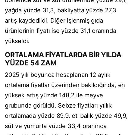
d
önemde süt ve süt ürünlerinde yüzde 29,1,
ya
ğda y
üzde 31,3, bakliyatta yüzde 27,3
art
ış kaydedildi. Diğer işlenmiş gıda
ürünlerinin fiyat
ı ise y
üzde 31,1 oran
ında
y
ükseldi.
ORTALAMA F
İYATLARDA BİR YILDA
Y
ÜZDE 54 ZAM
2025 y
ılı boyunca hesaplanan 12 aylık
ortalama fiyatlar
üzerinden bak
ıldığında, en
y
üksek art
ış y
üzde 148,2 ile meyve
grubunda görüldü. Sebze fiyatlar
ı yıllık
ortalamada y
üzde 89,9, et-bal
ık y
üzde 49,9,
süt ve yumurta yüzde 33,4 oran
ında