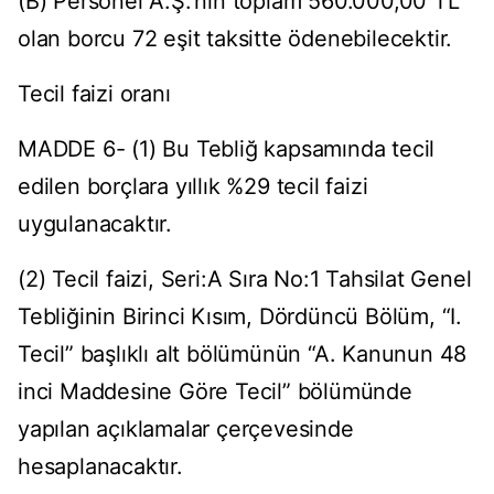
(B) Personel A.Ş.’nin toplam 560.000,00 TL
olan borcu 72 eşit taksitte ödenebilecektir.
Tecil faizi oranı
MADDE 6- (1) Bu Tebliğ kapsamında tecil
edilen borçlara yıllık %29 tecil faizi
uygulanacaktır.
(2) Tecil faizi, Seri:A Sıra No:1 Tahsilat Genel
Tebliğinin Birinci Kısım, Dördüncü Bölüm, “I.
Tecil” başlıklı alt bölümünün “A. Kanunun 48
inci Maddesine Göre Tecil” bölümünde
yapılan açıklamalar çerçevesinde
hesaplanacaktır.