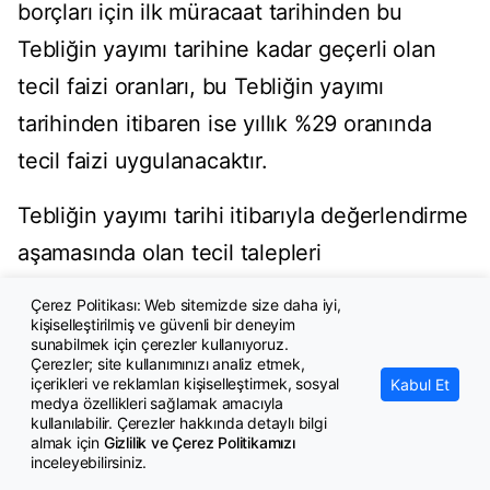
borçları için ilk müracaat tarihinden bu
Tebliğin yayımı tarihine kadar geçerli olan
tecil faizi oranları, bu Tebliğin yayımı
tarihinden itibaren ise yıllık %29 oranında
tecil faizi uygulanacaktır.
Tebliğin yayımı tarihi itibarıyla değerlendirme
aşamasında olan tecil talepleri
MADDE 11- (1) 6183 sayılı Kanunun 48 inci
Çerez Politikası: Web sitemizde size daha iyi,
kişiselleştirilmiş ve güvenli bir deneyim
maddesine göre tecil talebinde bulunan
sunabilmek için çerezler kullanıyoruz.
Çerezler; site kullanımınızı analiz etmek,
ancak talepleri bu Tebliğin yayımı tarihi
içerikleri ve reklamları kişiselleştirmek, sosyal
Kabul Et
medya özellikleri sağlamak amacıyla
itibarıyla değerlendirme aşamasında olan
kullanılabilir. Çerezler hakkında detaylı bilgi
almak için
Gizlilik ve Çerez Politikamızı
borçluların, bu Tebliğ hükümlerinden
inceleyebilirsiniz.