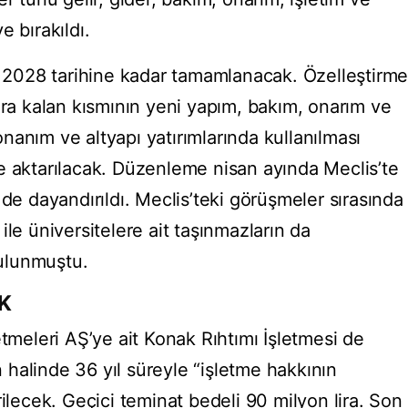
e bırakıldı.
ık 2028 tarihine kadar tamamlanacak. Özelleştirm
nra kalan kısmının yeni yapım, bakım, onarım ve
donanım ve altyapı yatırımlarında kullanılması
e aktarılacak. Düzenleme nisan ayında Meclis’te
 de dayandırıldı. Meclis’teki görüşmeler sırasında
ile üniversitelere ait taşınmazların da
bulunmuştu.
EK
etmeleri AŞ’ye ait Konak Rıhtımı İşletmesi de
ün halinde 36 yıl süreyle “işletme hakkının
rilecek. Geçici teminat bedeli 90 milyon lira. Son