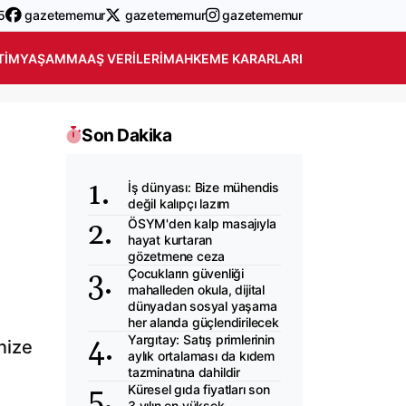
5
gazetememur
gazetememur
gazetememur
TIM
YAŞAM
MAAŞ VERILERI
MAHKEME KARARLARI
Son Dakika
İş dünyası: Bize mühendis
değil kalıpçı lazım
ÖSYM'den kalp masajıyla
hayat kurtaran
gözetmene ceza
Çocukların güvenliği
mahalleden okula, dijital
dünyadan sosyal yaşama
her alanda güçlendirilecek
Yargıtay: Satış primlerinin
nize
aylık ortalaması da kıdem
tazminatına dahildir
Küresel gıda fiyatları son
3 yılın en yüksek