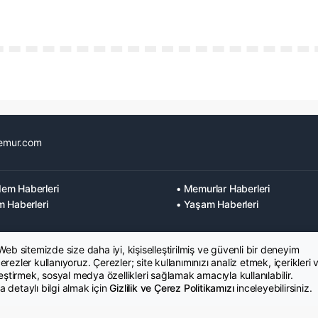
emur.com
em Haberleri
• Memurlar Haberleri
m Haberleri
• Yaşam Haberleri
 Web sitemizde size daha iyi, kişiselleştirilmiş ve güvenli bir deneyim
rezler kullanıyoruz. Çerezler; site kullanımınızı analiz etmek, içerikleri 
leştirmek, sosyal medya özellikleri sağlamak amacıyla kullanılabilir.
 detaylı bilgi almak için
Gizlilik ve Çerez Politikamızı
inceleyebilirsiniz.