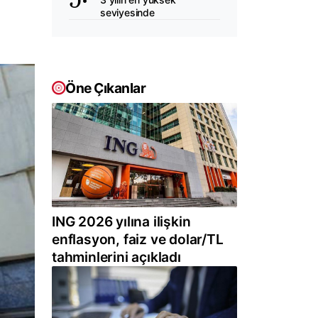
seviyesinde
Öne Çıkanlar
ING 2026 yılına ilişkin
enflasyon, faiz ve dolar/TL
tahminlerini açıkladı