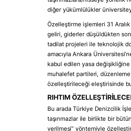
diğer yükümlülükler üniversitey
Özelleştirme işlemleri 31 Aral
geliri, giderler düşüldükten so
tadilat projeleri ile teknolojik 
amacıyla Ankara Üniversitesi’n
kabul edilen yasa değişikliğine
muhalefet partileri, düzenleme 
özelleştirileceği eleştirisinde 
RIHTIM ÖZELLEŞTİRİLEC
Bu arada Türkiye Denizcilik İşl
taşınmazlar ile birlikte bir büt
verilmesi” yöntemiyle özelleşti