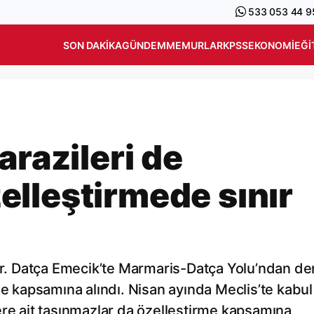
533 053 44 9
SON DAKIKA
GÜNDEM
MEMURLAR
KPSS
EKONOMI
EĞI
arazileri de
lleştirmede sınır
yor. Datça Emecik’te Marmaris-Datça Yolu’ndan de
me kapsamına alındı. Nisan ayında Meclis’te kabul
ere ait taşınmazlar da özelleştirme kapsamına