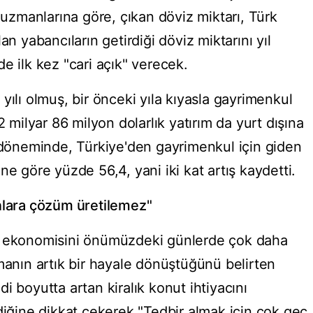
a uzmanlarına göre, çıkan döviz miktarı, Türk
an yabancıların getirdiği döviz miktarını yıl
e ilk kez "cari açık" verecek.
yılı olmuş, bir önceki yıla kıyasla gayrimenkul
2 milyar 86 milyon dolarlık yatırım da yurt dışına
n döneminde, Türkiye'den gayrimenkul için giden
ne göre yüzde 56,4, yani iki kat artış kaydetti.
nlara çözüm üretilemez"
e ekonomisini önümüzdeki günlerde çok daha
manın artık bir hayale dönüştüğünü belirten
i boyutta artan kiralık konut ihtiyacını
diğine dikkat çekerek "Tedbir almak için çok geç