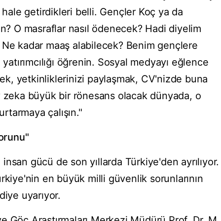
 hale getirdikleri belli. Gençler Koç ya da
sin? O masraflar nasıl ödenecek? Hadi diyelim
? Ne kadar maaş alabilecek? Benim gençlere
, yatırımcılığı öğrenin. Sosyal medyayı eğlence
rmek, yetkinliklerinizi paylaşmak, CV'nizde buna
y zeka büyük bir rönesans olacak dünyada, o
kurtarmaya çalışın."
sorunu"
li insan gücü de son yıllarda Türkiye'den ayrılıyor.
rkiye'nin en büyük milli güvenlik sorunlarının
diye uyarıyor.
e Göç Araştırmaları Merkezi Müdürü Prof. Dr. M.