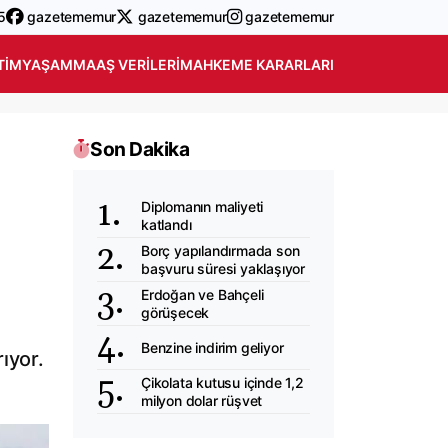
5
gazetememur
gazetememur
gazetememur
TIM
YAŞAM
MAAŞ VERILERI
MAHKEME KARARLARI
Son Dakika
Diplomanın maliyeti
katlandı
Borç yapılandırmada son
başvuru süresi yaklaşıyor
Erdoğan ve Bahçeli
görüşecek
Benzine indirim geliyor
ıyor.
Çikolata kutusu içinde 1,2
milyon dolar rüşvet