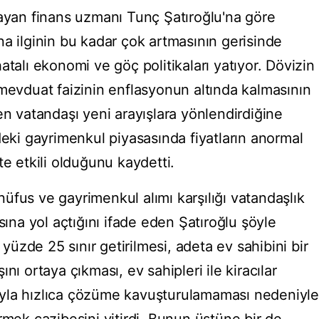
layan finans uzmanı Tunç Şatıroğlu'na göre
a ilginin bu kadar çok artmasının gerisinde
atalı ekonomi ve göç politikaları yatıyor. Dövizin
 mevduat faizinin enflasyonun altında kalmasının
en vatandaşı yeni arayışlara yönlendirdiğine
deki gayrimenkul piyasasında fiyatların anormal
te etkili olduğunu kaydetti.
üfus ve gayrimenkul alımı karşılığı vatandaşlık
sına yol açtığını ifade eden Şatıroğlu şöyle
 yüzde 25 sınır getirilmesi, adeta ev sahibini bir
nı ortaya çıkması, ev sahipleri ile kiracılar
oluyla hızlıca çözüme kavuşturulamaması nedeniyle