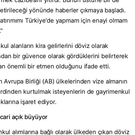
rmek cazibesini yitirdi. Bunun üstüne bir de
getirileceği yönünde haberler çıkmaya başladı.
yatırımımı Türkiye'de yapmam için enayi olmam
."
ul alanların kira gelirlerini döviz olarak
ından bir güvence olarak gördüklerini belirterek
ran önemli bir etmen olduğunu ifade etti.
n Avrupa Birliği (AB) ülkelerinden vize almanın
erdinden kurtulmak isteyenlerin de gayrimenkul
larına işaret ediyor.
 cari açık büyüyor
kul alımlarına bağlı olarak ülkeden çıkan döviz