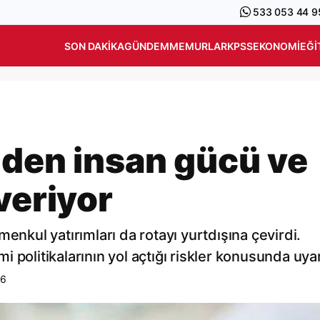
533 053 44 9
SON DAKIKA
GÜNDEM
MEMURLAR
KPSS
EKONOMI
EĞI
iden insan gücü ve
veriyor
enkul yatırımları da rotayı yurtdışına çevirdi.
 politikalarının yol açtığı riskler konusunda uyar
16