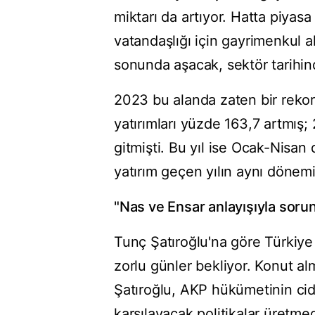
miktarı da artıyor. Hatta piyas
vatandaşlığı için gayrimenkul al
sonunda aşacak, sektör tarihind
2023 bu alanda zaten bir rekor 
yatırımları yüzde 163,7 artmış; 
gitmişti. Bu yıl ise Ocak-Nisa
yatırım geçen yılın aynı dönemi
"Nas ve Ensar anlayışıyla soru
Tunç Şatıroğlu'na göre Türkiy
zorlu günler bekliyor. Konut al
Şatıroğlu, AKP hükümetinin cidd
karşılayacak politikalar üretme