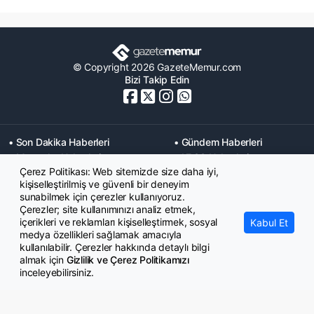
© Copyright 2026 GazeteMemur.com
Bizi Takip Edin
• Son Dakika Haberleri
• Gündem Haberleri
• Memurlar Haberleri
• KPSS Haberleri
Çerez Politikası: Web sitemizde size daha iyi,
• Ekonomi Haberleri
• Eğitim Haberleri
kişiselleştirilmiş ve güvenli bir deneyim
• Yaşam Haberleri
• Maaş Verileri Haberleri
sunabilmek için çerezler kullanıyoruz.
• Mahkeme Kararları
Çerezler; site kullanımınızı analiz etmek,
Haberleri
içerikleri ve reklamları kişiselleştirmek, sosyal
Kabul Et
medya özellikleri sağlamak amacıyla
kullanılabilir. Çerezler hakkında detaylı bilgi
almak için
Gizlilik ve Çerez Politikamızı
inceleyebilirsiniz.