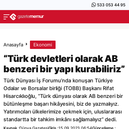
533 053 44 95
Anasayfa
Ekonomi
“Türk devletleri olarak AB
benzeri bir yapı kurabiliriz”
Türk Dünyası İş Forumu’nda konuşan Türkiye
Odalar ve Borsalar birliği (TOBB) Başkanı Rifat
Hisarcıklıoğlu, “Türk dünyası olarak AB benzeri bir
bütünleşme başarı hikâyesini, biz de yazmalıyız.
Yatırımcıları ülkelerimize çekmek için, uluslararası
standartta bir tahkim imkânı sağlamalıyız” dedi.
Kaynak :
Dünya Gazetesi
Giriş :
15.09.2023 06:54
Güncelleme :