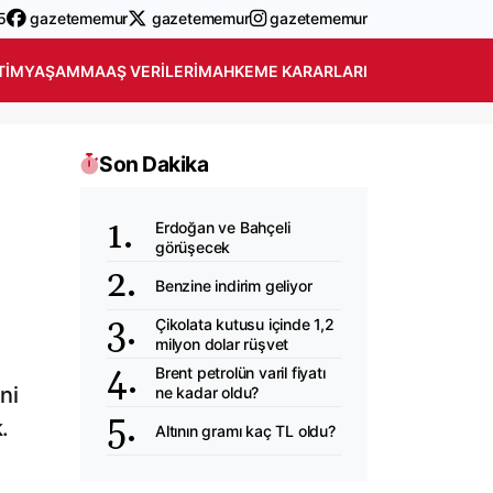
5
gazetememur
gazetememur
gazetememur
TIM
YAŞAM
MAAŞ VERILERI
MAHKEME KARARLARI
Son Dakika
Erdoğan ve Bahçeli
görüşecek
Benzine indirim geliyor
Çikolata kutusu içinde 1,2
milyon dolar rüşvet
Brent petrolün varil fiyatı
ni
ne kadar oldu?
.
Altının gramı kaç TL oldu?