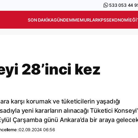
533 053 44 9
SON DAKIKA
GÜNDEM
MEMURLAR
KPSS
EKONOMI
EĞI
yi 28’inci kez
çılara karşı korumak ve tüketicilerin yaşadığı
dıyla yeni kararların alınacağı Tüketici Konseyi’
 Eylül Çarşamba günü Ankara’da bir araya gelecek
ncelleme :
02.09.2024 06:56