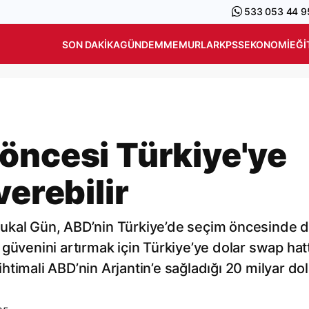
533 053 44 9
SON DAKIKA
GÜNDEM
MEMURLAR
KPSS
EKONOMI
EĞI
öncesi Türkiye'ye
verebilir
Durukal Gün, ABD’nin Türkiye’de seçim öncesinde 
güvenini artırmak için Türkiye’ye dolar swap hatt
 ihtimali ABD’nin Arjantin’e sağladığı 20 milyar dol