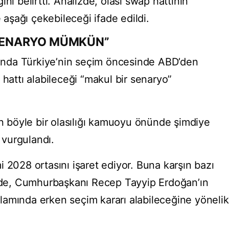
ni belirtti. Analizde, olası swap hattının
e aşağı çekebileceği ifade edildi.
 SENARYO MÜMKÜN”
orunda Türkiye’nin seçim öncesinde ABD’den
 hattı alabileceği “makul bir senaryo”
in böyle bir olasılığı kamuoyu önünde şimdiye
vurgulandı.
 2028 ortasını işaret ediyor. Buna karşın bazı
inde, Cumhurbaşkanı Recep Tayyip Erdoğan’ın
amında erken seçim kararı alabileceğine yönelik