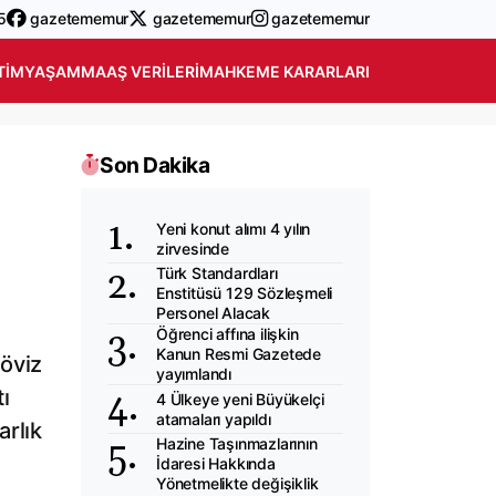
5
gazetememur
gazetememur
gazetememur
TIM
YAŞAM
MAAŞ VERILERI
MAHKEME KARARLARI
Son Dakika
Yeni konut alımı 4 yılın
zirvesinde
Türk Standardları
Enstitüsü 129 Sözleşmeli
Personel Alacak
Öğrenci affına ilişkin
Kanun Resmi Gazetede
döviz
yayımlandı
ı
4 Ülkeye yeni Büyükelçi
atamaları yapıldı
arlık
Hazine Taşınmazlarının
İdaresi Hakkında
Yönetmelikte değişiklik