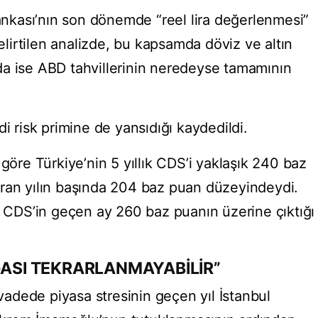
kası’nın son dönemde “reel lira değerlenmesi”
belirtilen analizde, bu kapsamda döviz ve altın
ında ise ABD tahvillerinin neredeyse tamamının
di risk primine de yansıdığı kaydedildi.
 göre Türkiye’nin 5 yıllık CDS’i yaklaşık 240 baz
oran yılın başında 204 baz puan düzeyindeydi.
de CDS’in geçen ay 260 baz puanın üzerine çıktığı
GASI TEKRARLANMAYABİLİR”
 vadede piyasa stresinin geçen yıl İstanbul