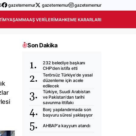
5
gazetememur
gazetememur
gazetememur
TIM
YAŞAM
MAAŞ VERILERI
MAHKEME KARARLARI
Son Dakika
232 belediye başkanı
CHP'den istifa etti
Terörsüz Türkiye'de yasal
düzenleme için acele
ık
edilecek
zlar
Türkiye, Suudi Arabistan
ve Pakistan'dan tarihi
lesi
savunma ittifakı
Borç yapılandırmada son
başvuru süresi yaklaşıyor
AHBAP'a kayyum atandı