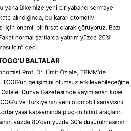
bu yana ülkemize yeni bir yabancı sermaye
kate alındığında, bu kararı otomotiv
 için önemli bir fırsat olarak görüyoruz. Bazı
 Fakat normal şartlarda yatırım yüzde 20’si
ası için” dedi.
 TOGG’U BALTALAR
 ekonomist Prof. Dr. Ümit Özlale, TBMM’de
n TOGG’un gelişimini olumsuz etkileyebileceğine
. Özlale, Dünya Gazetesi’nde yayımlanan köşe
TOGG’u ve Türkiye’nin yerli otomobil sanayisini
, torba yasa kapsamında plug-in hibrit araçların
gisinin yüzde 80’den yüzde 30’a düşürülmesinin