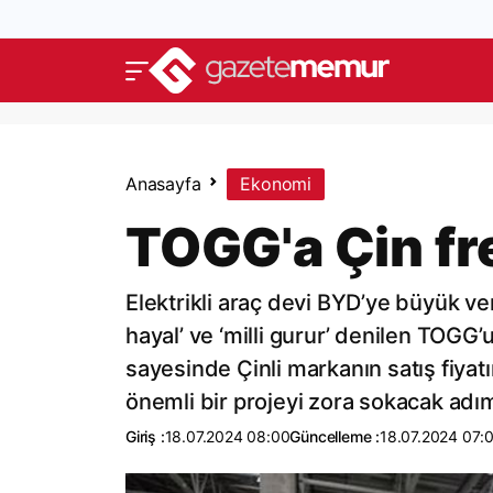
Anasayfa
Ekonomi
TOGG'a Çin fr
Elektrikli araç devi BYD’ye büyük ver
hayal’ ve ‘milli gurur’ denilen TOGG’u
sayesinde Çinli markanın satış fiyatı
önemli bir projeyi zora sokacak adı
Giriş :
18.07.2024 08:00
Güncelleme :
18.07.2024 07: