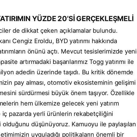
YATIRIMIN YÜZDE 20’Sİ GERÇEKLEŞMELİ
ciler de dikkat çeken açıklamalar bulundu.
kanı Cengiz Eroldu, BYD yatırımı hakkında
tırımların önünü açtı. Mevcut tesislerimizde yeni
asite artırmadaki başarılarımız Togg yatırımı ile
milyon adedin üzerinde taşıdı. Bu kritik dönemde
mizin pay alması, otomotiv ekosisteminin gelişimi
esini sürdürmesi büyük önem taşıyor. Özellikle
elerin hem ülkemize gelecek yeni yatırım
iç pazarda yerli ürünlerin rekabetçiliğini
i olduğunu düşünüyoruz. Kamuoyu ile paylaşılan
timimizin uyguladığı politikaların önemli bir