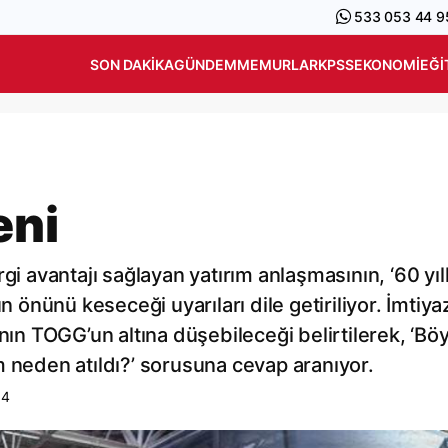
533 053 44 9
SON DAKIKA
GÜNDEM
MEMURLAR
KPSS
EKONOMI
EĞI
eni
gi avantajı sağlayan yatırım anlaşmasının, ‘60 yıll
n önünü keseceği uyarıları dile getiriliyor. İmtiya
nın TOGG’un altına düşebileceği belirtilerek, ‘Böy
m neden atıldı?’ sorusuna cevap aranıyor.
04