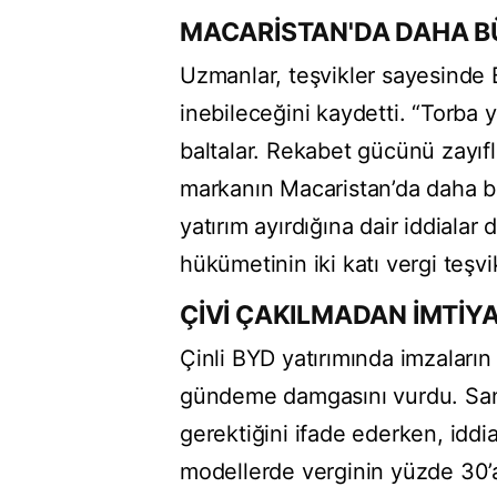
MACARİSTAN'DA DAHA BÜ
Uzmanlar, teşvikler sayesinde 
inebileceğini kaydetti. “Torba 
baltalar. Rekabet gücünü zayıflat
markanın Macaristan’da daha bü
yatırım ayırdığına dair iddiala
hükümetinin iki katı vergi teşvi
ÇİVİ ÇAKILMADAN İMTİY
Çinli BYD yatırımında imzaların 
gündeme damgasını vurdu. Sana
gerektiğini ifade ederken, iddia
modellerde verginin yüzde 30’