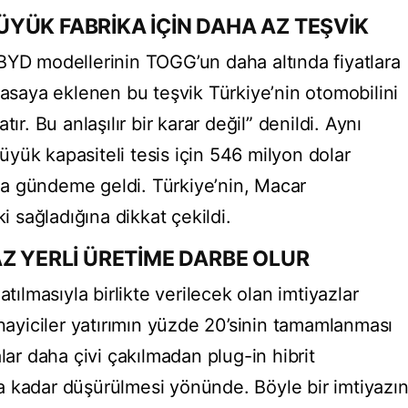
YÜK FABRİKA İÇİN DAHA AZ TEŞVİK
BYD modellerinin TOGG’un daha altında fiyatlara
yasaya eklenen bu teşvik Türkiye’nin otomobilini
ır. Bu anlaşılır bir karar değil” denildi. Aynı
yük kapasiteli tesis için 546 milyon dolar
r da gündeme geldi. Türkiye’nin, Macar
ki sağladığına dikkat çekildi.
AZ YERLİ ÜRETİME DARBE OLUR
atılmasıyla birlikte verilecek olan imtiyazlar
yiciler yatırımın yüzde 20’sinin tamamlanması
lar daha çivi çakılmadan plug-in hibrit
a kadar düşürülmesi yönünde. Böyle bir imtiyazı