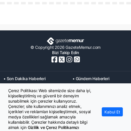
© Copyright 2026 GazeteMemur.com
Bizi Takip Edin
• Son Dakika Haberleri
• Gündem Haberleri
• Memurlar Haberleri
• KPSS Haberleri
Çerez Politikası: Web sitemizde size daha iyi,
• Ekonomi Haberleri
• Eğitim Haberleri
kişiselleştirilmiş ve güvenli bir deneyim
• Yaşam Haberleri
• Maaş Verileri Haberleri
sunabilmek için çerezler kullanıyoruz.
• Mahkeme Kararları
Çerezler; site kullanımınızı analiz etmek,
Haberleri
içerikleri ve reklamları kişiselleştirmek, sosyal
Kabul Et
medya özellikleri sağlamak amacıyla
kullanılabilir. Çerezler hakkında detaylı bilgi
almak için
Gizlilik ve Çerez Politikamızı