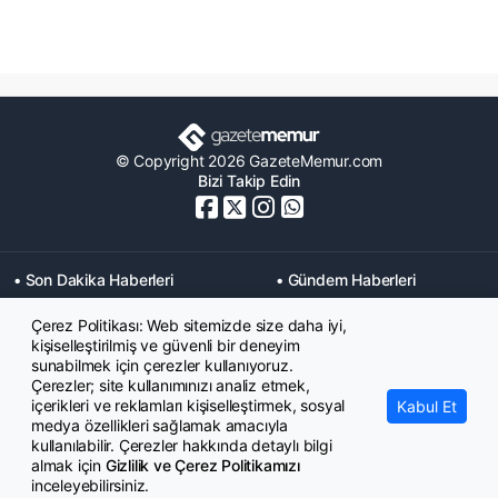
© Copyright 2026 GazeteMemur.com
Bizi Takip Edin
• Son Dakika Haberleri
• Gündem Haberleri
• Memurlar Haberleri
• KPSS Haberleri
Çerez Politikası: Web sitemizde size daha iyi,
• Ekonomi Haberleri
• Eğitim Haberleri
kişiselleştirilmiş ve güvenli bir deneyim
• Yaşam Haberleri
• Maaş Verileri Haberleri
sunabilmek için çerezler kullanıyoruz.
• Mahkeme Kararları
Çerezler; site kullanımınızı analiz etmek,
Haberleri
içerikleri ve reklamları kişiselleştirmek, sosyal
Kabul Et
medya özellikleri sağlamak amacıyla
kullanılabilir. Çerezler hakkında detaylı bilgi
almak için
Gizlilik ve Çerez Politikamızı
inceleyebilirsiniz.