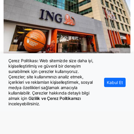
Çerez Politikası: Web sitemizde size daha iyi,
ING 2026 yılına ilişkin enflasyon, faiz ve dolar/TL tahminlerini
kişiselleştirilmiş ve güvenli bir deneyim
açıkladı
sunabilmek için çerezler kullanıyoruz.
Çerezler; site kullanımınızı analiz etmek,
içerikleri ve reklamları kişiselleştirmek, sosyal
Kabul Et
medya özellikleri sağlamak amacıyla
kullanılabilir. Çerezler hakkında detaylı bilgi
almak için
Gizlilik ve Çerez Politikamızı
inceleyebilirsiniz.