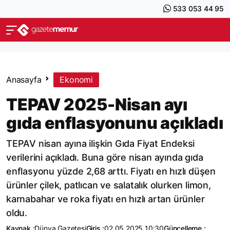
533 053 44 95
Anasayfa
Ekonomi
TEPAV 2025-Nisan ayı
gıda enflasyonunu açıkladı
TEPAV nisan ayına ilişkin Gıda Fiyat Endeksi
verilerini açıkladı. Buna göre nisan ayında gıda
enflasyonu yüzde 2,68 arttı. Fiyatı en hızlı düşen
ürünler çilek, patlıcan ve salatalık olurken limon,
karnabahar ve roka fiyatı en hızlı artan ürünler
oldu.
Kaynak :
Dünya Gazetesi
Giriş :
02.05.2025 10:30
Güncelleme :