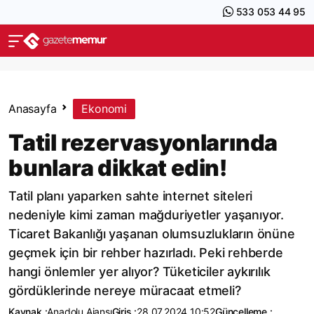
533 053 44 95
Anasayfa
Ekonomi
Tatil rezervasyonlarında
bunlara dikkat edin!
Tatil planı yaparken sahte internet siteleri
nedeniyle kimi zaman mağduriyetler yaşanıyor.
Ticaret Bakanlığı yaşanan olumsuzlukların önüne
geçmek için bir rehber hazırladı. Peki rehberde
hangi önlemler yer alıyor? Tüketiciler aykırılık
gördüklerinde nereye müracaat etmeli?
Kaynak :
Anadolu Ajansı
Giriş :
28.07.2024 10:52
Güncelleme :