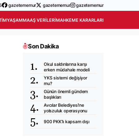
5
gazetememur
gazetememur
gazetememur
TIM
YAŞAM
MAAŞ VERILERI
MAHKEME KARARLARI
Son Dakika
Okul saldırılarına karşı
erken müdahale modeli
YKS sistemi değişiyor
mu?
Günün önemli gündem
başlıkları
Avcılar Belediyesi'ne
yolszuluk operasyonu
900 PKK’lı kapsam dışı