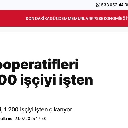
533 053 44 9
SON DAKIKA
GÜNDEM
MEMURLAR
KPSS
EKONOMI
EĞI
operatifleri
00 işçiyi işten
 1.200 işçiyi işten çıkarıyor.
elleme :
29.07.2025 17:50