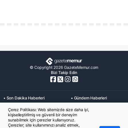
© Copyright 2026 GazeteMemur.com
Bizi Takip Edin
• Son Dakika Haberleri
• Gündem Haberleri
• Memurlar Haberleri
• KPSS Haberleri
Çerez Politikası: Web sitemizde size daha iyi,
• Ekonomi Haberleri
• Eğitim Haberleri
kişiselleştirilmiş ve güvenli bir deneyim
• Yaşam Haberleri
• Maaş Verileri Haberleri
sunabilmek için çerezler kullanıyoruz.
• Mahkeme Kararları
Çerezler; site kullanımınızı analiz etmek,