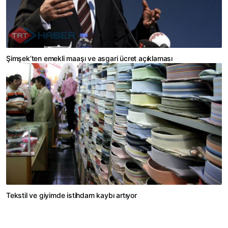
Şimşek’ten emekli maaşı ve asgari ücret açıklaması
Tekstil ve giyimde istihdam kaybı artıyor