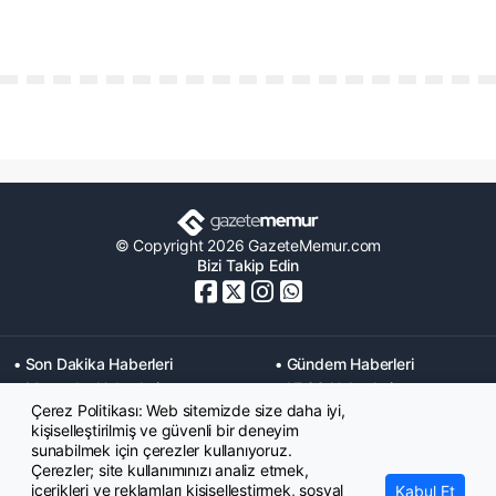
© Copyright 2026 GazeteMemur.com
Bizi Takip Edin
• Son Dakika Haberleri
• Gündem Haberleri
• Memurlar Haberleri
• KPSS Haberleri
Çerez Politikası: Web sitemizde size daha iyi,
• Ekonomi Haberleri
• Eğitim Haberleri
kişiselleştirilmiş ve güvenli bir deneyim
• Yaşam Haberleri
• Maaş Verileri Haberleri
sunabilmek için çerezler kullanıyoruz.
• Mahkeme Kararları
Çerezler; site kullanımınızı analiz etmek,
Haberleri
içerikleri ve reklamları kişiselleştirmek, sosyal
Kabul Et