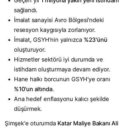
Geçen yıl
1 milyona yakın yeni istihdam
sağlandı.
İmalat sanayisi Avro Bölgesi'ndeki
resesyon kaygısıyla zorlanıyor.
İmalat, GSYH'nin yalnızca
%23'ünü
oluşturuyor.
Hizmetler sektörü iyi durumda ve
istihdam oluşturmaya devam ediyor.
Hane halkı borcunun GSYH'ye oranı
%10'un altında
.
Ana hedef enflasyonu kalıcı şekilde
düşürmek.
Şimşek'e oturumda
Katar Maliye Bakanı Ali