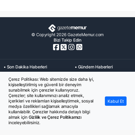
© Copyright 2026 GazeteMemur.com
Bizi Takip Edin
• Son Dakika Haberleri
• Gündem Haberleri
• Memurlar Haberleri
• KPSS Haberleri
Çerez Politikası: Web sitemizde size daha iyi,
• Ekonomi Haberleri
• Eğitim Haberleri
kişiselleştirilmiş ve güvenli bir deneyim
• Yaşam Haberleri
• Maaş Verileri Haberleri
sunabilmek için çerezler kullanıyoruz.
• Mahkeme Kararları
Çerezler; site kullanımınızı analiz etmek,
Haberleri
içerikleri ve reklamları kişiselleştirmek, sosyal
Kabul Et
medya özellikleri sağlamak amacıyla
kullanılabilir. Çerezler hakkında detaylı bilgi
almak için
Gizlilik ve Çerez Politikamızı
inceleyebilirsiniz.