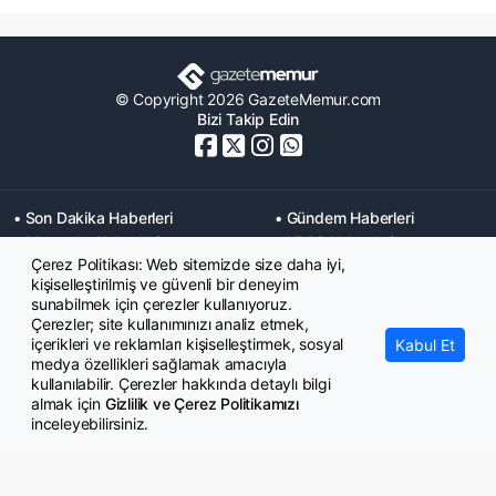
© Copyright 2026 GazeteMemur.com
Bizi Takip Edin
• Son Dakika Haberleri
• Gündem Haberleri
• Memurlar Haberleri
• KPSS Haberleri
Çerez Politikası: Web sitemizde size daha iyi,
• Ekonomi Haberleri
• Eğitim Haberleri
kişiselleştirilmiş ve güvenli bir deneyim
• Yaşam Haberleri
• Maaş Verileri Haberleri
sunabilmek için çerezler kullanıyoruz.
• Mahkeme Kararları
Çerezler; site kullanımınızı analiz etmek,
Haberleri
içerikleri ve reklamları kişiselleştirmek, sosyal
Kabul Et
medya özellikleri sağlamak amacıyla
kullanılabilir. Çerezler hakkında detaylı bilgi
almak için
Gizlilik ve Çerez Politikamızı
inceleyebilirsiniz.