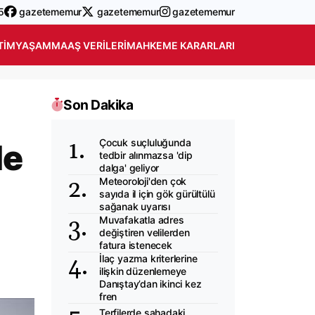
5
gazetememur
gazetememur
gazetememur
TIM
YAŞAM
MAAŞ VERILERI
MAHKEME KARARLARI
Son Dakika
Çocuk suçluluğunda
de
tedbir alınmazsa 'dip
dalga' geliyor
Meteoroloji'den çok
sayıda il için gök gürültülü
sağanak uyarısı
Muvafakatla adres
değiştiren velilerden
fatura istenecek
İlaç yazma kriterlerine
ilişkin düzenlemeye
Danıştay’dan ikinci kez
fren
Terfilerde sahadaki