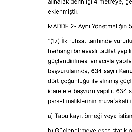
alınarak derinliği 4 metreye, ge
eklenmiştir.
MADDE 2- Aynı Yönetmeliğin 55 
“(17) İlk ruhsat tarihinde yür
herhangi bir esaslı tadilat yap
güçlendirilmesi amacıyla yapıl
başvurularında, 634 sayılı Ka
dört çoğunluğu ile alınmış güçl
idarelere başvuru yapılır. 634 
parsel maliklerinin muvafakati i
a) Tapu kayıt örneği veya istis
b) Güçlendirmeye esas statik p