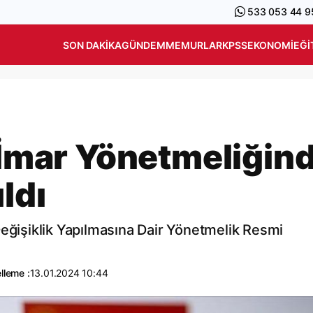
533 053 44 9
SON DAKIKA
GÜNDEM
MEMURLAR
KPSS
EKONOMI
EĞI
r İmar Yönetmeliğin
ldı
Değişiklik Yapılmasına Dair Yönetmelik Resmi
lleme :
13.01.2024 10:44