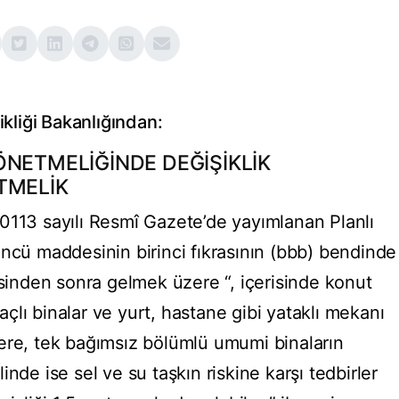
ikliği Bakanlığından:
ÖNETMELİĞİNDE DEĞİŞİKLİK
TMELİK
0113 sayılı Resmî Gazete’de yayımlanan Planlı
üncü maddesinin birinci fıkrasının (bbb) bendinde
esinden sonra gelmek üzere “, içerisinde konut
lı binalar ve yurt, hastane gibi yataklı mekanı
ere, tek bağımsız bölümlü umumi binaların
nde ise sel ve su taşkın riskine karşı tedbirler