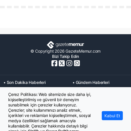
© Copyright 2026 GazeteMemur.com
Bizi Takip Edin
• Son Dakika Haberleri
• Gündem Haberleri
• Memurlar Haberleri
• KPSS Haberleri
Çerez Politikası: Web sitemizde size daha iyi,
• Ekonomi Haberleri
• Eğitim Haberleri
kişiselleştirilmiş ve güvenli bir deneyim
• Yaşam Haberleri
• Maaş Verileri Haberleri
sunabilmek için çerezler kullanıyoruz.
• Mahkeme Kararları
Çerezler; site kullanımınızı analiz etmek,
Haberleri
içerikleri ve reklamları kişiselleştirmek, sosyal
Kabul Et
medya özellikleri sağlamak amacıyla
kullanılabilir. Çerezler hakkında detaylı bilgi