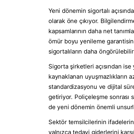
Yeni dönemin sigortalı açısından
olarak öne çıkıyor. Bilgilendir
kapsamlarının daha net tanımla
ömür boyu yenileme garantisine 
sigortalıların daha öngörülebili
Sigorta şirketleri açısından is
kaynaklanan uyuşmazlıkların az
standardizasyonu ve dijital sür
getiriyor. Poliçeleşme sonrası s
de yeni dönemin önemli unsurlar
Sektör temsilcilerinin ifadeler
yalnızca tedavi giderlerini karş