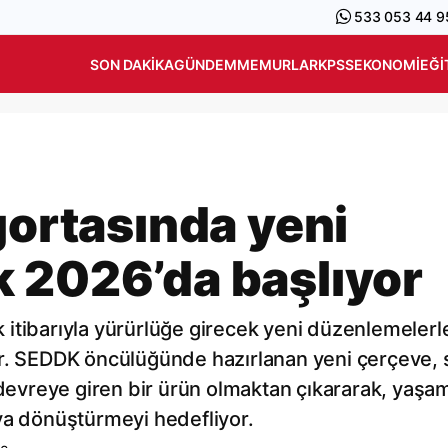
533 053 44 9
SON DAKIKA
GÜNDEM
MEMURLAR
KPSS
EKONOMI
EĞI
gortasında yeni
 2026’da başlıyor
ak itibarıyla yürürlüğe girecek yeni düzenlemelerl
or. SEDDK öncülüğünde hazırlanan yeni çerçeve, 
 devreye giren bir ürün olmaktan çıkararak, yaşa
ya dönüştürmeyi hedefliyor.