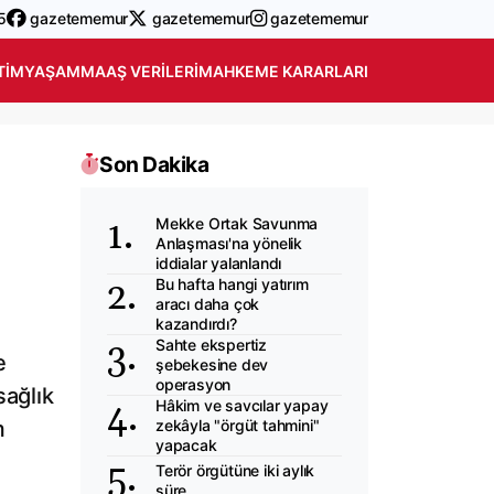
5
gazetememur
gazetememur
gazetememur
TIM
YAŞAM
MAAŞ VERILERI
MAHKEME KARARLARI
Son Dakika
Mekke Ortak Savunma
Anlaşması'na yönelik
iddialar yalanlandı
Bu hafta hangi yatırım
aracı daha çok
kazandırdı?
Sahte ekspertiz
e
şebekesine dev
operasyon
sağlık
Hâkim ve savcılar yapay
m
zekâyla "örgüt tahmini"
yapacak
Terör örgütüne iki aylık
süre