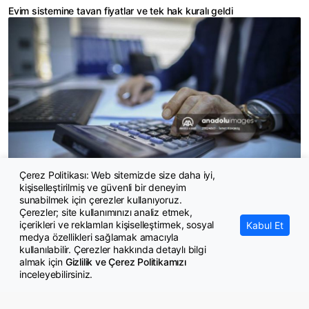
Evim sistemine tavan fiyatlar ve tek hak kuralı geldi
Çerez Politikası: Web sitemizde size daha iyi,
kişiselleştirilmiş ve güvenli bir deneyim
Borç yapılandırmada son başvuru süresi yaklaşıyor
sunabilmek için çerezler kullanıyoruz.
Çerezler; site kullanımınızı analiz etmek,
içerikleri ve reklamları kişiselleştirmek, sosyal
Kabul Et
medya özellikleri sağlamak amacıyla
kullanılabilir. Çerezler hakkında detaylı bilgi
almak için
Gizlilik ve Çerez Politikamızı
inceleyebilirsiniz.