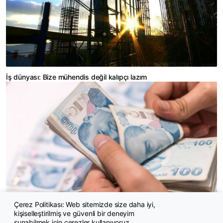
İş dünyası: Bize mühendis değil kalıpçı lazım
Çerez Politikası: Web sitemizde size daha iyi,
Yargıtay: Satış primlerinin aylık ortalaması da kıdem tazminatına
kişiselleştirilmiş ve güvenli bir deneyim
dahildir
sunabilmek için çerezler kullanıyoruz.