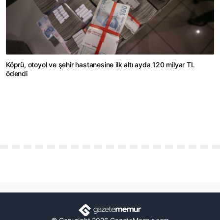
Köprü, otoyol ve şehir hastanesine ilk altı ayda 120 milyar TL
ödendi