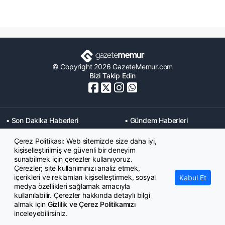
© Copyright 2026 GazeteMemur.com
Bizi Takip Edin
• Son Dakika Haberleri
• Gündem Haberleri
• Memurlar Haberleri
• KPSS Haberleri
Çerez Politikası: Web sitemizde size daha iyi,
• Ekonomi Haberleri
• Eğitim Haberleri
kişiselleştirilmiş ve güvenli bir deneyim
• Yaşam Haberleri
• Maaş Verileri Haberleri
sunabilmek için çerezler kullanıyoruz.
• Mahkeme Kararları
Çerezler; site kullanımınızı analiz etmek,
Haberleri
içerikleri ve reklamları kişiselleştirmek, sosyal
Kabul Et
medya özellikleri sağlamak amacıyla
kullanılabilir. Çerezler hakkında detaylı bilgi
almak için
Gizlilik ve Çerez Politikamızı
inceleyebilirsiniz.