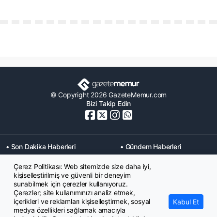
© Copyright 2026 GazeteMemur.com
Bizi Takip Edin
• Son Dakika Haberleri
• Gündem Haberleri
• Memurlar Haberleri
• KPSS Haberleri
Çerez Politikası: Web sitemizde size daha iyi,
• Ekonomi Haberleri
• Eğitim Haberleri
kişiselleştirilmiş ve güvenli bir deneyim
• Yaşam Haberleri
• Maaş Verileri Haberleri
sunabilmek için çerezler kullanıyoruz.
• Mahkeme Kararları
Çerezler; site kullanımınızı analiz etmek,
Haberleri
içerikleri ve reklamları kişiselleştirmek, sosyal
Kabul Et
medya özellikleri sağlamak amacıyla