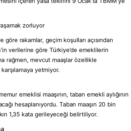
lmesini içeren yasa teklifini 9 Ocak’ta TBMM’ye
aşamak zorluyor
e göre rakamlar, geçim koşulları açısından
in verilerine göre Türkiye’de emeklilerin
ına rağmen, mevcut maaşlar özellikle
i karşılamaya yetmiyor.
memur emeklisi maaşının, taban emekli aylığının
olacağı hesaplanıyordu. Taban maaşın 20 bin
ın 1,35 kata gerileyeceği belirtiliyor.
sa