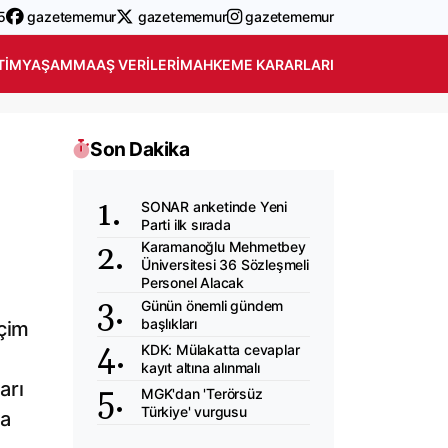
5
gazetememur
gazetememur
gazetememur
TIM
YAŞAM
MAAŞ VERILERI
MAHKEME KARARLARI
Son Dakika
SONAR anketinde Yeni
Parti ilk sırada
Karamanoğlu Mehmetbey
Üniversitesi 36 Sözleşmeli
Personel Alacak
Günün önemli gündem
başlıkları
eçim
KDK: Mülakatta cevaplar
kayıt altına alınmalı
arı
MGK'dan 'Terörsüz
Türkiye' vurgusu
la