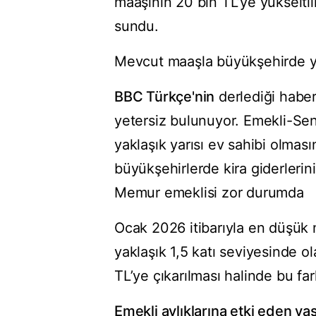
maaşının 20 bin TL’ye yükselti
sundu.
Mevcut maaşla büyükşehirde y
BBC Türkçe'nin
derlediği haber
yetersiz bulunuyor. Emekli-Sen’
yaklaşık yarısı ev sahibi olmas
büyükşehirlerde kira giderlerin
Memur emeklisi zor durumda
Ocak 2026 itibarıyla en düşük 
yaklaşık 1,5 katı seviyesinde 
TL’ye çıkarılması halinde bu fark
Emekli aylıklarına etki eden ya