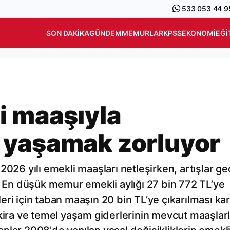
533 053 44 9
SON DAKIKA
GÜNDEM
MEMURLAR
KPSS
EKONOMI
EĞI
i maaşıyla
 yaşamak zorluyor
2026 yılı emekli maaşları netleşirken, artışlar g
ı. En düşük memur emekli aylığı 27 bin 772 TL’ye
ri için taban maaşın 20 bin TL’ye çıkarılması kar
 kira ve temel yaşam giderlerinin mevcut maaşlar